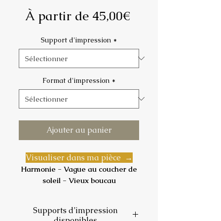
Prix
À partir de
45,00€
promotionnel
Support d'impression
*
Format d'impression
*
Ajouter au panier
Visualiser dans ma pièce →
Harmonie - Vague au coucher de
soleil - Vieux boucau
Le ciel vire à l'orange. Les vagues
Supports d’impression
roulent doucement, teintées de
disponibles