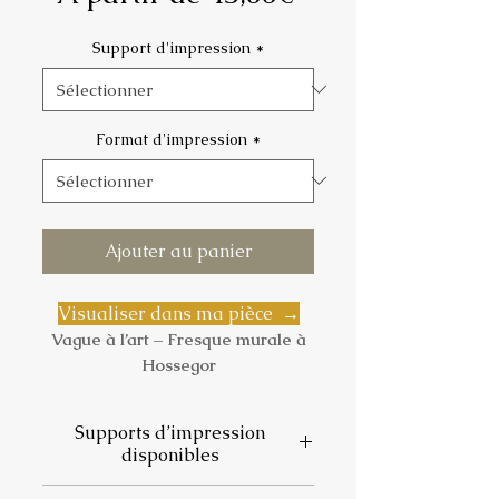
promotionnel
Support d'impression
*
Format d'impression
*
Ajouter au panier
Visualiser dans ma pièce →
Vague à l’art – Fresque murale à
Hossegor
Hommage vibrant à l’océan et à la
culture surf des Landes, cette
Supports d’impression
image capture la célèbre fresque
disponibles
de Dominique Antony sur la
promenade d’Hossegor. En toile de
📄
Papier photo satiné