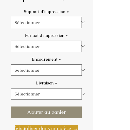
promotionnel
Support d'impression
*
Format d'impression
*
Encadrement
*
Livraison
*
Ajouter au panier
Visualiser dans ma pièce →