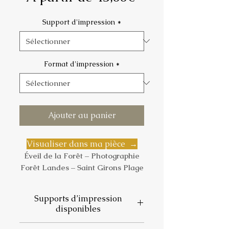
promotionnel
Support d'impression
*
Format d'impression
*
Ajouter au panier
Visualiser dans ma pièce →
Éveil de la Forêt – Photographie
Forêt Landes – Saint Girons Plage
Une scène d’automne captée à
Supports d’impression
Saint-Girons
, dans les Landes. Les
disponibles
bruyères en fleurs colorent le
sous-bois sous les pins droits et
📄
Papier photo satiné