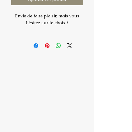
Envie de faire plaisir, mais vous
hésitez sur le choix ?
Offrez un chèque cadeau du
montant de votre choix.
Ce chèque cadeau est valable sur
l’ensemble de mes impressions
photo, ainsi que sur les différents
forfaits de séances photo.
Le chèque cadeau est envoyé par
e-mail, prêt à être imprimé.
Vous ne pouvez pas l’imprimer ?
Aucun souci. Une version papier
peut également être envoyée sur