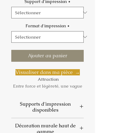
Support d'impression
*
Format d'impression
*
Ajouter au panier
Visualiser dans ma pièce →
Attraction
Entre force et légèreté, une vague
prend naissance à quelques mètres
du sable doré.
Supports d’impression
L’écume danse dans l’ombre
disponibles
bleutée, la mer respire, le rivage
s’efface lentement.
📄
Papier photo satiné
Décoration murale haut de
Un instant fluide, pur, silencieux, à
Finition mate, élégante et sans
gamme