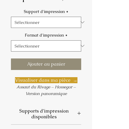
promotionnel
Support d'impression
*
Format d'impression
*
Ajouter au panier
Visualiser dans ma pièce →
Assaut du Rivage – Hossegor –
Version panoramique
Une vague puissante se brise sur la
Supports d’impression
côte landaise. Le format
disponibles
panoramique accentue la ligne de
déferlement et la sensation de
📄
Papier photo satiné