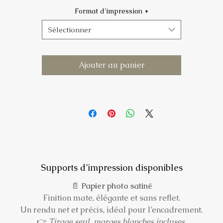
temps semble suspendu .
Format d'impression
*
Sélectionner
ne image apaisante et mystérieuse, qui apporte de la profondeur 
une lumière douce à un intérieur.
Ajouter au panier
Cette photographie est aussi disponible en
encadrement caisse
méricaine, bois ou aluminium
. Les caisses américaines ne sont p
disponibles à la commande en ligne : découvrez les finitions sur l
ge caisse américaine
et
contactez-moi
pour composer votre tirag
Supports d’impression disponibles
📄
Papier photo satiné
Finition mate, élégante et sans reflet.
Un rendu net et précis, idéal pour l’encadrement.
👉
Tirage seul, marges blanches incluses.