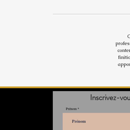
C
profes
conte
finit
appor
Inscrivez-vo
Prénom