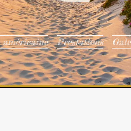
 américaine
Prestations
Gale