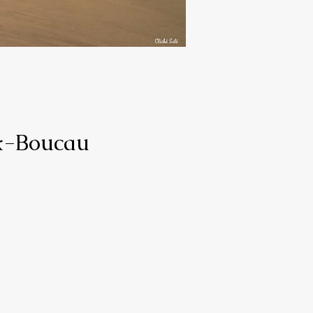
ux-Boucau
nel
ois
e