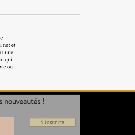
re
 net et
ur une
r, qui
bre ou
s nouveautés !
S'inscrire