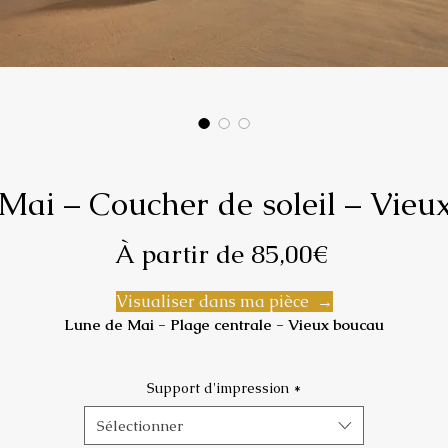
Mai – Coucher de soleil – Vie
Prix
À partir de
85,00€
promotion
Visualiser dans ma pièce →
Lune de Mai - Plage centrale - Vieux boucau
La nuit hésite encore.
Support d'impression
*
Un croissant de lune veille, discret, au-dessus des épis.
 soir de mai sur la plage de Vieux-Boucau, dans ce lieu où le b
Sélectionner
moussu résiste à la mer depuis des décennies, dans ce lieu où l