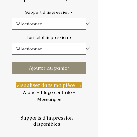
promotionnel
Support d'impression
*
Format d'impression
*
Ajouter au panier
Visualiser dans ma pièce →
Alone - Plage centrale -
Messanges
Le soleil bascule.
Supports d’impression
L'escalier descend vers ces
disponibles
derniers éclats.
Tout en bas, une silhouette, seule
📄
Papier photo satiné